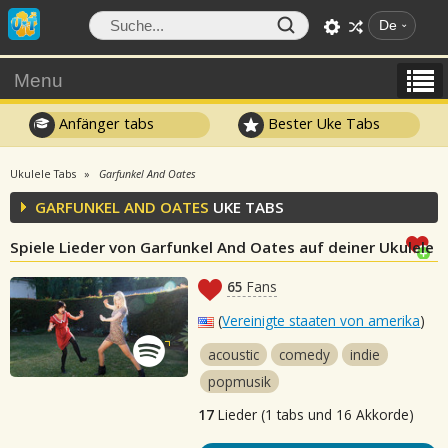
De
Menu
Anfänger tabs
Bester Uke Tabs
Ukulele Tabs
Garfunkel And Oates
GARFUNKEL AND OATES
UKE TABS
Spiele Lieder von Garfunkel And Oates auf deiner Ukulele
65
Fans
(
Vereinigte staaten von amerika
)
acoustic
comedy
indie
popmusik
17
Lieder (1 tabs und 16 Akkorde)