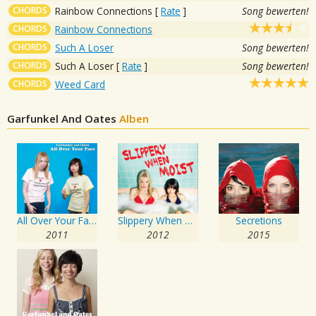
CHORDS
Rainbow Connections
[
Rate
]
Song bewerten!
CHORDS
Rainbow Connections
CHORDS
Such A Loser
Song bewerten!
CHORDS
Such A Loser
[
Rate
]
Song bewerten!
CHORDS
Weed Card
Garfunkel And Oates
Alben
All Over Your Face
Slippery When Moist
Secretions
2011
2012
2015