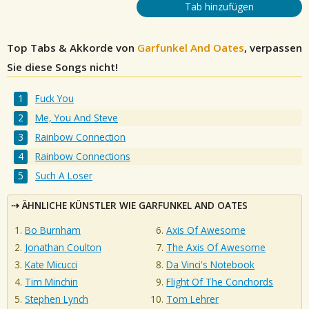
Tab hinzufügen
Top Tabs & Akkorde von
Garfunkel And Oates
, verpassen
Sie diese Songs nicht!
Fuck You
Me, You And Steve
Rainbow Connection
Rainbow Connections
Such A Loser
ÄHNLICHE KÜNSTLER WIE GARFUNKEL AND OATES
Bo Burnham
Axis Of Awesome
Jonathan Coulton
The Axis Of Awesome
Kate Micucci
Da Vinci's Notebook
Tim Minchin
Flight Of The Conchords
Stephen Lynch
Tom Lehrer