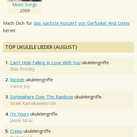
Music Songs
2009
Mach Dich für
das nächste Konzert von Garfunkel And Oates
bereit.
TOP UKULELE LIEDER (AUGUST)
1.
Can't Help Falling In Love With You
ukulelengriffe
Elvis Presley
2.
Riptide
ukulelengriffe
Vance Joy
3.
Somewhere Over The Rainbow
ukulelengriffe
Israel Kamakawiwo'ole
4.
I'm Yours
ukulelengriffe
Jason Mraz
5.
Creep
ukulelengriffe