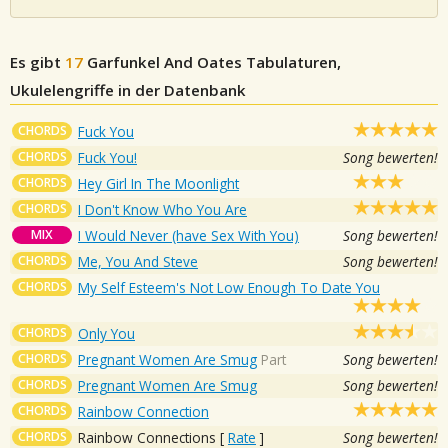
Es gibt
17
Garfunkel And Oates
Tabulaturen,
Ukulelengriffe in der Datenbank
CHORDS
Fuck You
CHORDS
Fuck You!
Song bewerten!
CHORDS
Hey Girl In The Moonlight
CHORDS
I Don't Know Who You Are
MIX
I Would Never (have Sex With You)
Song bewerten!
CHORDS
Me, You And Steve
Song bewerten!
CHORDS
My Self Esteem's Not Low Enough To Date You
CHORDS
Only You
CHORDS
Pregnant Women Are Smug
Part
Song bewerten!
CHORDS
Pregnant Women Are Smug
Song bewerten!
CHORDS
Rainbow Connection
CHORDS
Rainbow Connections
[
Rate
]
Song bewerten!