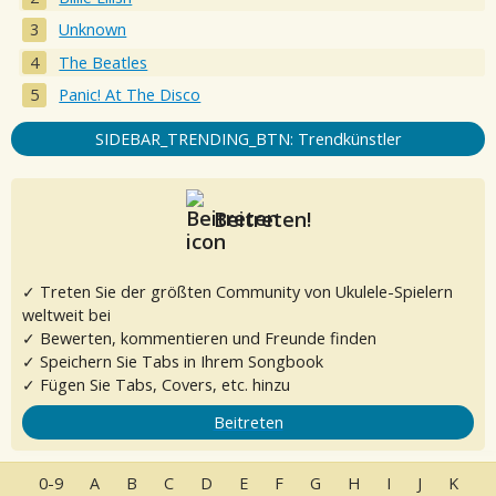
Unknown
The Beatles
Panic! At The Disco
SIDEBAR_TRENDING_BTN: Trendkünstler
Beitreten!
✓ Treten Sie der größten Community von Ukulele-Spielern
weltweit bei
✓ Bewerten, kommentieren und Freunde finden
✓ Speichern Sie Tabs in Ihrem Songbook
✓ Fügen Sie Tabs, Covers, etc. hinzu
Beitreten
0-9
A
B
C
D
E
F
G
H
I
J
K