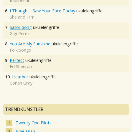
Radiohead
6.
I Thought I Saw Your Face Today
ukulelengriffe
She and Him
7.
Sailor Song
ukulelengriffe
Gigi Perez
8.
You Are My Sunshine
ukulelengriffe
Folk Songs
9.
Perfect
ukulelengriffe
Ed Sheeran
10.
Heather
ukulelengriffe
Conan Gray
TRENDKÜNSTLER
Twenty One Pilots
Billie Eilish