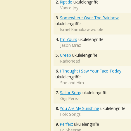
2.
Riptide
ukulelengriffe
Vance Joy
3.
Somewhere Over The Rainbow
ukulelengriffe
Israel Kamakawiwo'ole
4.
I'm Yours
ukulelengriffe
Jason Mraz
5.
Creep
ukulelengriffe
Radiohead
6.
I Thought I Saw Your Face Today
ukulelengriffe
She and Him
7.
Sailor Song
ukulelengriffe
Gigi Perez
8.
You Are My Sunshine
ukulelengriffe
Folk Songs
9.
Perfect
ukulelengriffe
Ed Sheeran