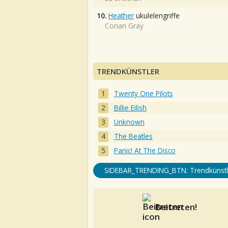
10.
Heather
ukulelengriffe
Conan Gray
TRENDKÜNSTLER
Twenty One Pilots
Billie Eilish
Unknown
The Beatles
Panic! At The Disco
SIDEBAR_TRENDING_BTN: Trendkünstl
Beitreten!