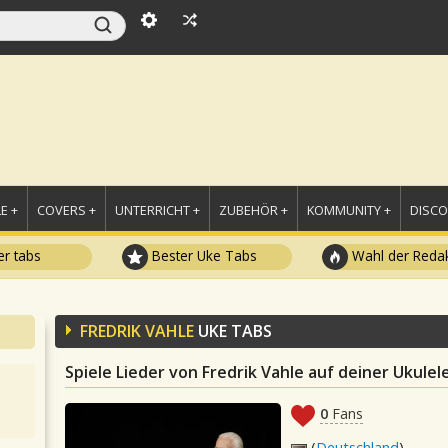
E +
COVERS +
UNTERRICHT +
ZUBEHÖR +
KOMMUNITY +
DISC
r tabs
Bester Uke Tabs
Wahl der Redak
FREDRIK VAHLE
UKE TABS
Spiele Lieder von Fredrik Vahle auf deiner Ukulel
0
Fans
(
Deutschland
)