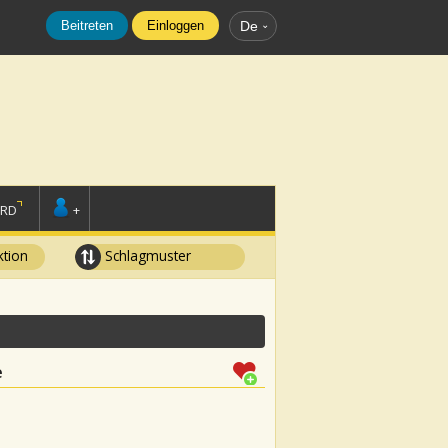
Beitreten
Einloggen
De
ORD
+
tion
Schlagmuster
e