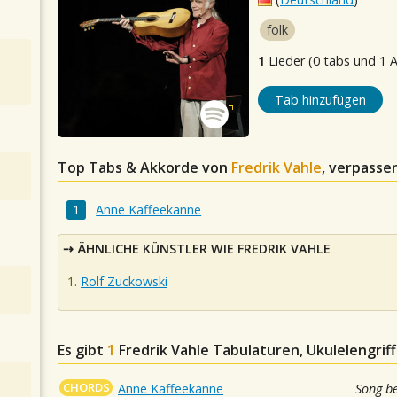
folk
1
Lieder (0 tabs und 1 
Tab hinzufügen
Top Tabs & Akkorde von
Fredrik Vahle
, verpassen
Anne Kaffeekanne
ÄHNLICHE KÜNSTLER WIE FREDRIK VAHLE
Rolf Zuckowski
Es gibt
1
Fredrik Vahle
Tabulaturen, Ukulelengrif
CHORDS
Anne Kaffeekanne
Song b