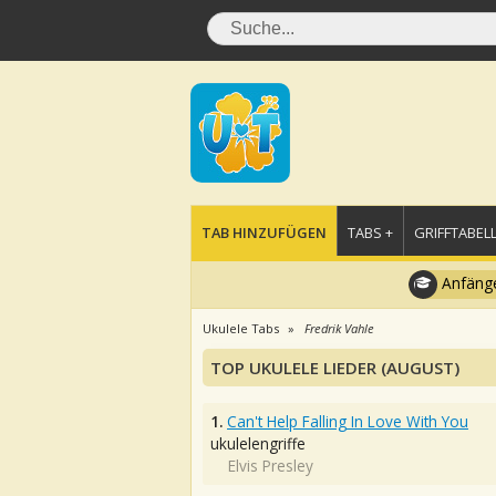
TAB HINZUFÜGEN
TABS +
GRIFFTABELL
Anfänge
Ukulele Tabs
Fredrik Vahle
TOP UKULELE LIEDER (AUGUST)
1.
Can't Help Falling In Love With You
ukulelengriffe
Elvis Presley