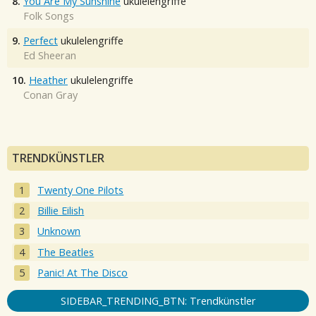
8.
You Are My Sunshine
ukulelengriffe
Folk Songs
9.
Perfect
ukulelengriffe
Ed Sheeran
10.
Heather
ukulelengriffe
Conan Gray
TRENDKÜNSTLER
Twenty One Pilots
Billie Eilish
Unknown
The Beatles
Panic! At The Disco
SIDEBAR_TRENDING_BTN: Trendkünstler