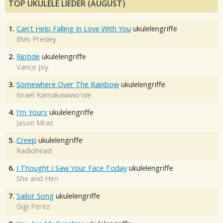
TOP UKULELE LIEDER (AUGUST)
1.
Can't Help Falling In Love With You
ukulelengriffe
Elvis Presley
2.
Riptide
ukulelengriffe
Vance Joy
3.
Somewhere Over The Rainbow
ukulelengriffe
Israel Kamakawiwo'ole
4.
I'm Yours
ukulelengriffe
Jason Mraz
5.
Creep
ukulelengriffe
Radiohead
6.
I Thought I Saw Your Face Today
ukulelengriffe
She and Him
7.
Sailor Song
ukulelengriffe
Gigi Perez