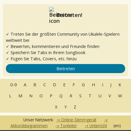
Beitreten!
✓ Treten Sie der größten Community von Ukulele-Spielern
weltweit bei
✓ Bewerten, kommentieren und Freunde finden
✓ Speichern Sie Tabs in Ihrem Songbook
✓ Fügen Sie Tabs, Covers, etc. hinzu
Beitreten
0-9
A
B
C
D
E
F
G
H
I
J
K
L
M
N
O
P
Q
R
S
T
U
V
W
X
Y
Z
Unser Netzwerk:
Online-Stimmgerät
Akkorddiagrammen
Tonleiter
Unterricht
(en)