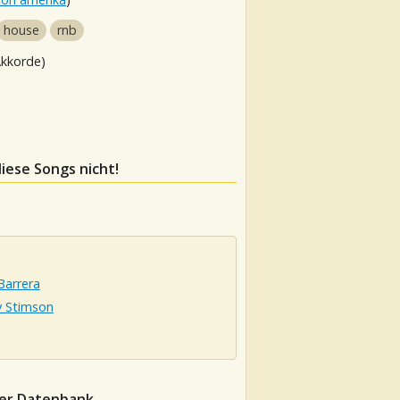
house
rnb
Akkorde)
diese Songs nicht!
Barrera
y Stimson
der Datenbank