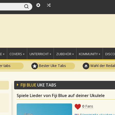
E +
COVERS +
UNTERRICHT +
ZUBEHÖR +
KOMMUNITY +
DISC
r tabs
Bester Uke Tabs
Wahl der Redak
FIJI BLUE
UKE TABS
Spiele Lieder von Fiji Blue auf deiner Ukulele
0
Fans
(
Vereinigte staaten 