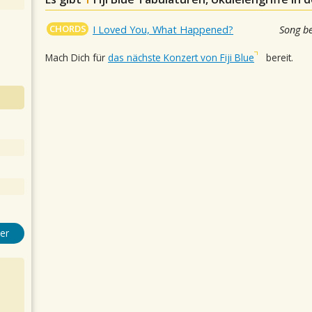
CHORDS
I Loved You, What Happened?
Song b
Mach Dich für
das nächste Konzert von Fiji Blue
bereit.
er