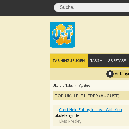
TAB HINZUFÜGEN
TABS +
GRIFFTABELL
Anfänge
Ukulele Tabs
Fiji Blue
TOP UKULELE LIEDER (AUGUST)
1.
Can't Help Falling In Love With You
ukulelengriffe
Elvis Presley