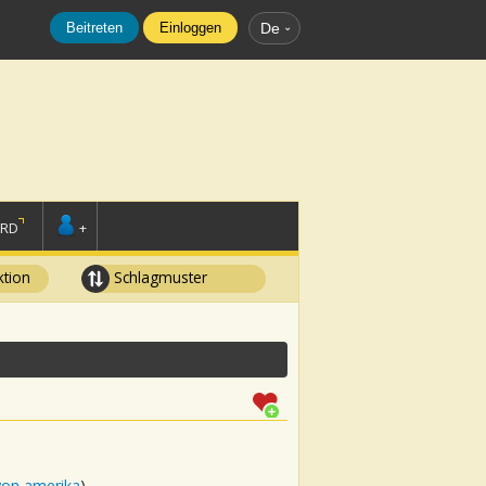
Beitreten
Einloggen
De
ORD
+
tion
Schlagmuster
von amerika
)