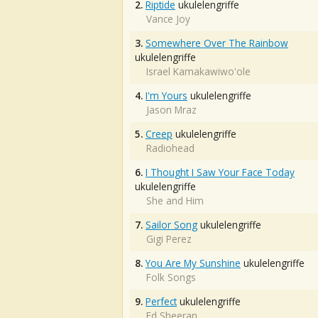
2.
Riptide
ukulelengriffe
Vance Joy
3.
Somewhere Over The Rainbow
ukulelengriffe
Israel Kamakawiwo'ole
4.
I'm Yours
ukulelengriffe
Jason Mraz
5.
Creep
ukulelengriffe
Radiohead
6.
I Thought I Saw Your Face Today
ukulelengriffe
She and Him
7.
Sailor Song
ukulelengriffe
Gigi Perez
8.
You Are My Sunshine
ukulelengriffe
Folk Songs
9.
Perfect
ukulelengriffe
Ed Sheeran