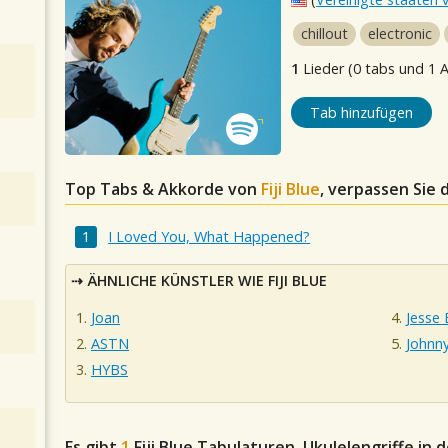
chillout
electronic
1
Lieder (0 tabs und 1 
Tab hinzufügen
Top Tabs & Akkorde von
Fiji Blue
, verpassen Sie 
I Loved You, What Happened?
ÄHNLICHE KÜNSTLER WIE FIJI BLUE
Joan
Jesse 
ASTN
Johnn
HYBS
Es gibt
1
Fiji Blue
Tabulaturen, Ukulelengriffe in 