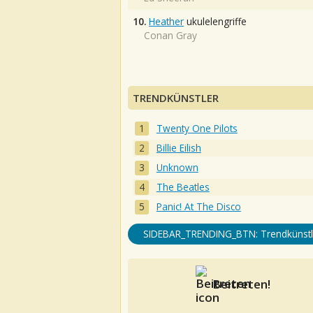
10.
Heather
ukulelengriffe
Conan Gray
TRENDKÜNSTLER
Twenty One Pilots
Billie Eilish
Unknown
The Beatles
Panic! At The Disco
SIDEBAR_TRENDING_BTN: Trendkünstl
Beitreten!