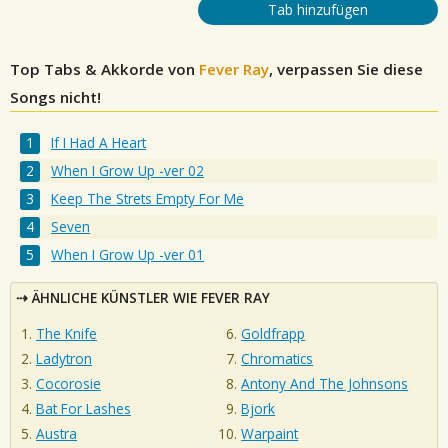
Tab hinzufügen
Top Tabs & Akkorde von
Fever Ray
, verpassen Sie diese
Songs nicht!
If I Had A Heart
When I Grow Up -ver 02
Keep The Strets Empty For Me
Seven
When I Grow Up -ver 01
ÄHNLICHE KÜNSTLER WIE FEVER RAY
The Knife
Goldfrapp
Ladytron
Chromatics
Cocorosie
Antony And The Johnsons
Bat For Lashes
Bjork
Austra
Warpaint