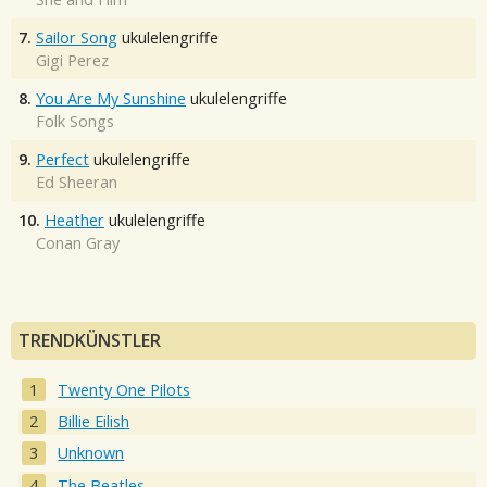
7.
Sailor Song
ukulelengriffe
Gigi Perez
8.
You Are My Sunshine
ukulelengriffe
Folk Songs
9.
Perfect
ukulelengriffe
Ed Sheeran
10.
Heather
ukulelengriffe
Conan Gray
TRENDKÜNSTLER
Twenty One Pilots
Billie Eilish
Unknown
The Beatles