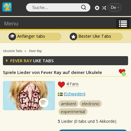
De
Menu
Anfänger tabs
Bester Uke Tabs
Ukulele Tabs
Fever Ray
FEVER RAY
UKE TABS
Spiele Lieder von Fever Ray auf deiner Ukulele
4
Fans
(
Schweden
)
ambient
electronic
experimental
5
Lieder (0 tabs und 5 Akkorde)