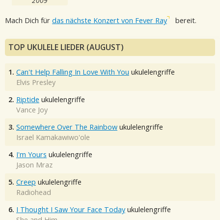
2009
Mach Dich für
das nächste Konzert von Fever Ray
bereit.
TOP UKULELE LIEDER (AUGUST)
1.
Can't Help Falling In Love With You
ukulelengriffe
Elvis Presley
2.
Riptide
ukulelengriffe
Vance Joy
3.
Somewhere Over The Rainbow
ukulelengriffe
Israel Kamakawiwo'ole
4.
I'm Yours
ukulelengriffe
Jason Mraz
5.
Creep
ukulelengriffe
Radiohead
6.
I Thought I Saw Your Face Today
ukulelengriffe
She and Him