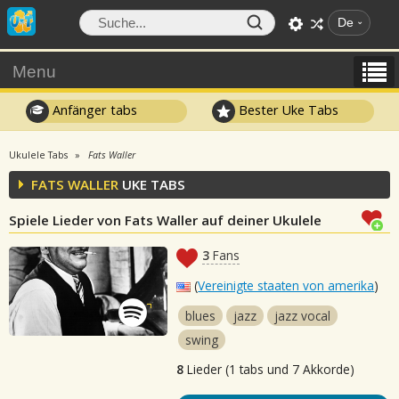
De
Menu
Anfänger tabs
Bester Uke Tabs
Ukulele Tabs
Fats Waller
FATS WALLER
UKE TABS
Spiele Lieder von Fats Waller auf deiner Ukulele
3
Fans
(
Vereinigte staaten von amerika
)
blues
jazz
jazz vocal
swing
8
Lieder (1 tabs und 7 Akkorde)