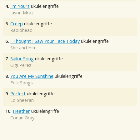
4.
I'm Yours
ukulelengriffe
Jason Mraz
5.
Creep
ukulelengriffe
Radiohead
6.
I Thought I Saw Your Face Today
ukulelengriffe
She and Him
7.
Sailor Song
ukulelengriffe
Gigi Perez
8.
You Are My Sunshine
ukulelengriffe
Folk Songs
9.
Perfect
ukulelengriffe
Ed Sheeran
10.
Heather
ukulelengriffe
Conan Gray