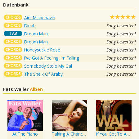
Datenbank
CHORDS
Aint Misbehavin
CHORDS
Dinah
Song bewerten!
TAB
Dream Man
Song bewerten!
CHORDS
Dream Man
Song bewerten!
CHORDS
Honeysuckle Rose
Song bewerten!
CHORDS
I've Got A Feeling I'm Falling
Song bewerten!
CHORDS
Somebody Stole My Gal
Song bewerten!
CHORDS
The Sheik Of Araby
Song bewerten!
Fats Waller
Alben
At The Piano
Taking A Chance On Love
If You Got To Ask, You Ain't Got It!