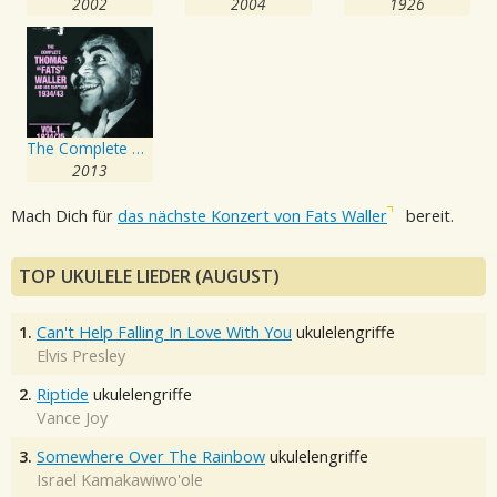
2002
2004
1926
The Complete Tomas Fats Waller and His Rhythm 1934 - 1943, Vol.1
2013
Mach Dich für
das nächste Konzert von Fats Waller
bereit.
TOP UKULELE LIEDER (AUGUST)
1.
Can't Help Falling In Love With You
ukulelengriffe
Elvis Presley
2.
Riptide
ukulelengriffe
Vance Joy
3.
Somewhere Over The Rainbow
ukulelengriffe
Israel Kamakawiwo'ole