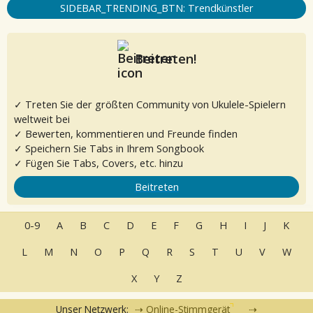
SIDEBAR_TRENDING_BTN: Trendkünstler
Beitreten!
✓ Treten Sie der größten Community von Ukulele-Spielern
weltweit bei
✓ Bewerten, kommentieren und Freunde finden
✓ Speichern Sie Tabs in Ihrem Songbook
✓ Fügen Sie Tabs, Covers, etc. hinzu
Beitreten
0-9
A
B
C
D
E
F
G
H
I
J
K
L
M
N
O
P
Q
R
S
T
U
V
W
X
Y
Z
Unser Netzwerk:
Online-Stimmgerät