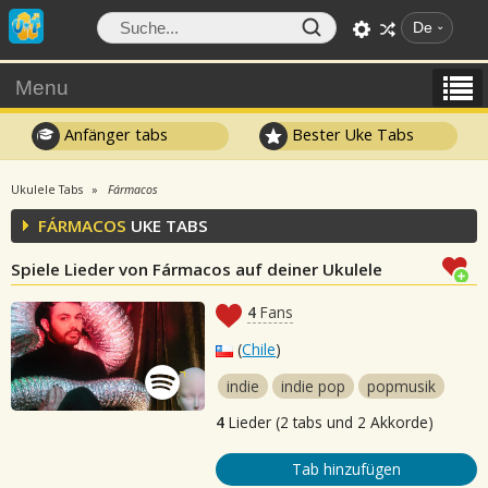
De
Menu
Anfänger tabs
Bester Uke Tabs
Ukulele Tabs
Fármacos
FÁRMACOS
UKE TABS
Spiele Lieder von Fármacos auf deiner Ukulele
4
Fans
(
Chile
)
indie
indie pop
popmusik
4
Lieder (2 tabs und 2 Akkorde)
Tab hinzufügen