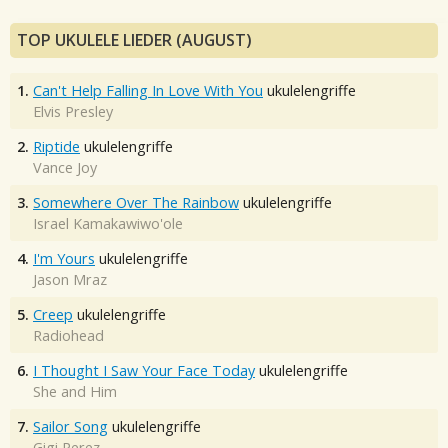
TOP UKULELE LIEDER (AUGUST)
1.
Can't Help Falling In Love With You
ukulelengriffe
Elvis Presley
2.
Riptide
ukulelengriffe
Vance Joy
3.
Somewhere Over The Rainbow
ukulelengriffe
Israel Kamakawiwo'ole
4.
I'm Yours
ukulelengriffe
Jason Mraz
5.
Creep
ukulelengriffe
Radiohead
6.
I Thought I Saw Your Face Today
ukulelengriffe
She and Him
7.
Sailor Song
ukulelengriffe
Gigi Perez