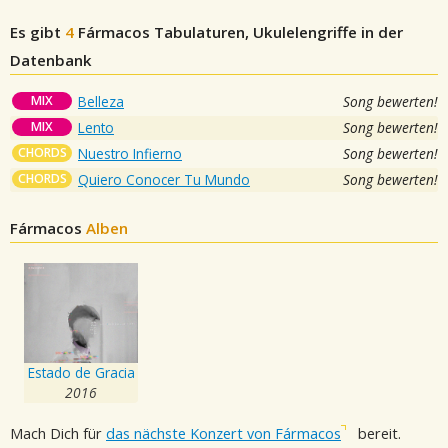
Es gibt
4
Fármacos
Tabulaturen, Ukulelengriffe in der
Datenbank
MIX
Belleza
Song bewerten!
MIX
Lento
Song bewerten!
CHORDS
Nuestro Infierno
Song bewerten!
CHORDS
Quiero Conocer Tu Mundo
Song bewerten!
Fármacos
Alben
Estado de Gracia
2016
Mach Dich für
das nächste Konzert von Fármacos
bereit.