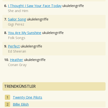
6.
I Thought I Saw Your Face Today
ukulelengriffe
She and Him
7.
Sailor Song
ukulelengriffe
Gigi Perez
8.
You Are My Sunshine
ukulelengriffe
Folk Songs
9.
Perfect
ukulelengriffe
Ed Sheeran
10.
Heather
ukulelengriffe
Conan Gray
TRENDKÜNSTLER
Twenty One Pilots
Billie Eilish