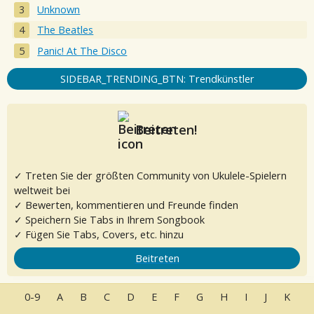
Unknown
The Beatles
Panic! At The Disco
SIDEBAR_TRENDING_BTN: Trendkünstler
Beitreten!
✓ Treten Sie der größten Community von Ukulele-Spielern
weltweit bei
✓ Bewerten, kommentieren und Freunde finden
✓ Speichern Sie Tabs in Ihrem Songbook
✓ Fügen Sie Tabs, Covers, etc. hinzu
Beitreten
0-9
A
B
C
D
E
F
G
H
I
J
K