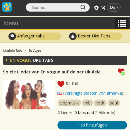
De
Menu
Anfänger tabs
Bester Uke Tabs
Ukulele Tabs
En Vogue
EN VOGUE
UKE TABS
Spiele Lieder von En Vogue auf deiner Ukulele
0
Fans
(
Vereinigte staaten von amerika
)
popmusik
rnb
rock
soul
2
Lieder (0 tabs und 2 Akkorde)
Tab hinzufügen