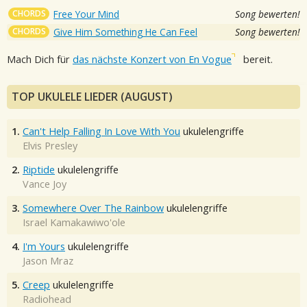
CHORDS
Free Your Mind
Song bewerten!
CHORDS
Give Him Something He Can Feel
Song bewerten!
Mach Dich für
das nächste Konzert von En Vogue
bereit.
TOP UKULELE LIEDER (AUGUST)
1.
Can't Help Falling In Love With You
ukulelengriffe
Elvis Presley
2.
Riptide
ukulelengriffe
Vance Joy
3.
Somewhere Over The Rainbow
ukulelengriffe
Israel Kamakawiwo'ole
4.
I'm Yours
ukulelengriffe
Jason Mraz
5.
Creep
ukulelengriffe
Radiohead