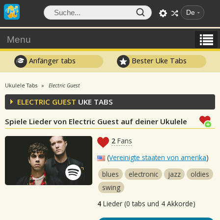
De
Menu
Anfänger tabs
Bester Uke Tabs
Ukulele Tabs
Electric Guest
ELECTRIC GUEST
UKE TABS
Spiele Lieder von Electric Guest auf deiner Ukulele
2
Fans
(
Vereinigte staaten von amerika
)
blues
electronic
jazz
oldies
swing
4
Lieder (0 tabs und 4 Akkorde)