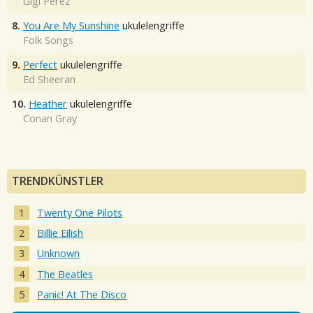
Gigi Perez
8.
You Are My Sunshine
ukulelengriffe
Folk Songs
9.
Perfect
ukulelengriffe
Ed Sheeran
10.
Heather
ukulelengriffe
Conan Gray
TRENDKÜNSTLER
Twenty One Pilots
Billie Eilish
Unknown
The Beatles
Panic! At The Disco