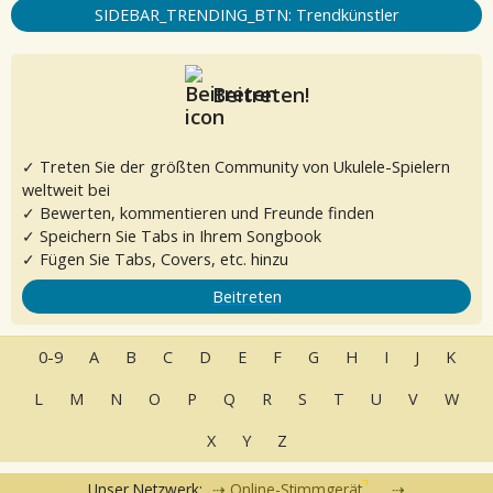
SIDEBAR_TRENDING_BTN: Trendkünstler
Beitreten!
✓ Treten Sie der größten Community von Ukulele-Spielern
weltweit bei
✓ Bewerten, kommentieren und Freunde finden
✓ Speichern Sie Tabs in Ihrem Songbook
✓ Fügen Sie Tabs, Covers, etc. hinzu
Beitreten
0-9
A
B
C
D
E
F
G
H
I
J
K
L
M
N
O
P
Q
R
S
T
U
V
W
X
Y
Z
Unser Netzwerk:
Online-Stimmgerät