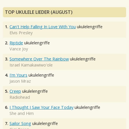
TOP UKULELE LIEDER (AUGUST)
1.
Can't Help Falling In Love With You
ukulelengriffe
Elvis Presley
2.
Riptide
ukulelengriffe
Vance Joy
3.
Somewhere Over The Rainbow
ukulelengriffe
Israel Kamakawiwo'ole
4.
I'm Yours
ukulelengriffe
Jason Mraz
5.
Creep
ukulelengriffe
Radiohead
6.
I Thought I Saw Your Face Today
ukulelengriffe
She and Him
7.
Sailor Song
ukulelengriffe