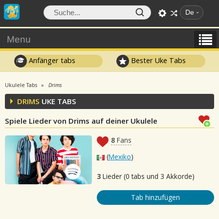
De
Menu
Anfänger tabs
Bester Uke Tabs
Ukulele Tabs
Drims
DRIMS
UKE TABS
Spiele Lieder von Drims auf deiner Ukulele
8
Fans
(
Mexiko
)
3
Lieder (0 tabs und 3 Akkorde)
Tab hinzufügen