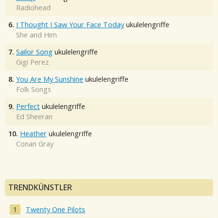
Radiohead
6.
I Thought I Saw Your Face Today
ukulelengriffe
She and Him
7.
Sailor Song
ukulelengriffe
Gigi Perez
8.
You Are My Sunshine
ukulelengriffe
Folk Songs
9.
Perfect
ukulelengriffe
Ed Sheeran
10.
Heather
ukulelengriffe
Conan Gray
TRENDKÜNSTLER
Twenty One Pilots