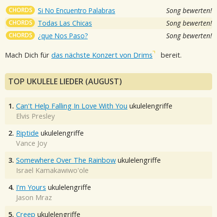
CHORDS
Si No Encuentro Palabras
Song bewerten!
CHORDS
Todas Las Chicas
Song bewerten!
CHORDS
¿que Nos Paso?
Song bewerten!
Mach Dich für
das nächste Konzert von Drims
bereit.
TOP UKULELE LIEDER (AUGUST)
1.
Can't Help Falling In Love With You
ukulelengriffe
Elvis Presley
2.
Riptide
ukulelengriffe
Vance Joy
3.
Somewhere Over The Rainbow
ukulelengriffe
Israel Kamakawiwo'ole
4.
I'm Yours
ukulelengriffe
Jason Mraz
5.
Creep
ukulelengriffe