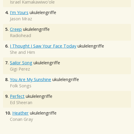
Israel Kamakawiwo'ole
4.
I'm Yours
ukulelengriffe
Jason Mraz
5.
Creep
ukulelengriffe
Radiohead
6.
I Thought I Saw Your Face Today
ukulelengriffe
She and Him
7.
Sailor Song
ukulelengriffe
Gigi Perez
8.
You Are My Sunshine
ukulelengriffe
Folk Songs
9.
Perfect
ukulelengriffe
Ed Sheeran
10.
Heather
ukulelengriffe
Conan Gray