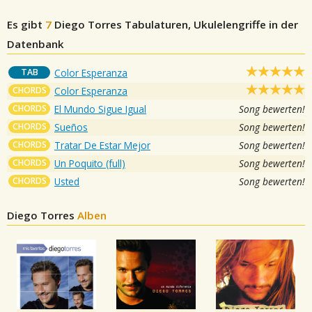
Es gibt
7
Diego Torres
Tabulaturen, Ukulelengriffe in der
Datenbank
TAB
Color Esperanza
CHORDS
Color Esperanza
CHORDS
El Mundo Sigue Igual
Song bewerten!
CHORDS
Sueños
Song bewerten!
CHORDS
Tratar De Estar Mejor
Song bewerten!
CHORDS
Un Poquito (full)
Song bewerten!
CHORDS
Usted
Song bewerten!
Diego Torres
Alben