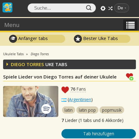
De
Menu
Anfänger tabs
Bester Uke Tabs
Ukulele Tabs
Diego Torres
DIEGO TORRES
UKE TABS
Spiele Lieder von Diego Torres auf deiner Ukulele
76
Fans
(
Argentinien
)
latin
latin pop
popmusik
7
Lieder (1 tabs und 6 Akkorde)
Tab hinzufügen