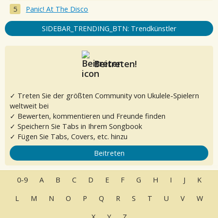
Panic! At The Disco
SIDEBAR_TRENDING_BTN: Trendkünstler
Beitreten!
✓ Treten Sie der größten Community von Ukulele-Spielern
weltweit bei
✓ Bewerten, kommentieren und Freunde finden
✓ Speichern Sie Tabs in Ihrem Songbook
✓ Fügen Sie Tabs, Covers, etc. hinzu
Beitreten
0-9
A
B
C
D
E
F
G
H
I
J
K
L
M
N
O
P
Q
R
S
T
U
V
W
X
Y
Z