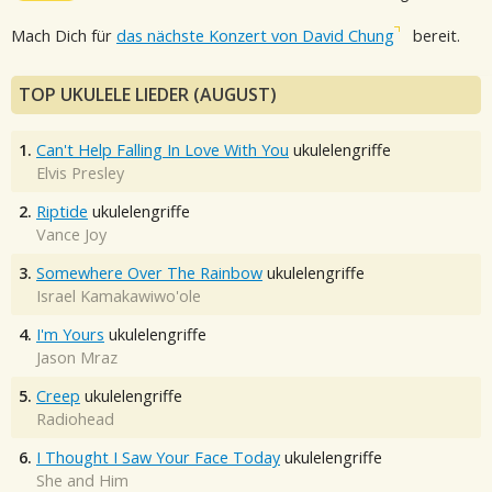
Mach Dich für
das nächste Konzert von David Chung
bereit.
TOP UKULELE LIEDER (AUGUST)
1.
Can't Help Falling In Love With You
ukulelengriffe
Elvis Presley
2.
Riptide
ukulelengriffe
Vance Joy
3.
Somewhere Over The Rainbow
ukulelengriffe
Israel Kamakawiwo'ole
4.
I'm Yours
ukulelengriffe
Jason Mraz
5.
Creep
ukulelengriffe
Radiohead
6.
I Thought I Saw Your Face Today
ukulelengriffe
She and Him