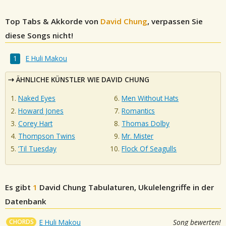
Top Tabs & Akkorde von
David Chung
, verpassen Sie
diese Songs nicht!
E Huli Makou
ÄHNLICHE KÜNSTLER WIE DAVID CHUNG
Naked Eyes
Men Without Hats
Howard Jones
Romantics
Corey Hart
Thomas Dolby
Thompson Twins
Mr. Mister
’Til Tuesday
Flock Of Seagulls
Es gibt
1
David Chung
Tabulaturen, Ukulelengriffe in der
Datenbank
CHORDS
E Huli Makou
Song bewerten!