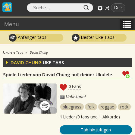
De
Menu
Anfänger tabs
Bester Uke Tabs
Ukulele Tabs
David Chung
DAVID CHUNG
UKE TABS
Spiele Lieder von David Chung auf deiner Ukulele
0
Fans
Unbekannt
bluegrass
folk
reggae
rock
1
Lieder (0 tabs und 1 Akkorde)
Tab hinzufügen