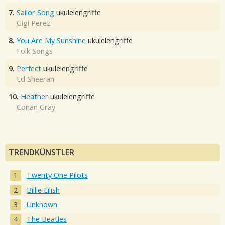
7.
Sailor Song
ukulelengriffe
Gigi Perez
8.
You Are My Sunshine
ukulelengriffe
Folk Songs
9.
Perfect
ukulelengriffe
Ed Sheeran
10.
Heather
ukulelengriffe
Conan Gray
TRENDKÜNSTLER
Twenty One Pilots
Billie Eilish
Unknown
The Beatles