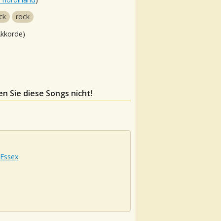
ck
rock
Akkorde)
en Sie diese Songs nicht!
 Essex