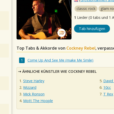
classic rock
glam ro
1
Lieder (0 tabs und 1 
Tab hinzufügen
Top Tabs & Akkorde von
Cockney Rebel
, verpass
Come Up And See Me (make Me Smile)
ÄHNLICHE KÜNSTLER WIE COCKNEY REBEL
Steve Harley
David
Wizzard
10cc
Mick Ronson
T Rex
Mott The Hoople