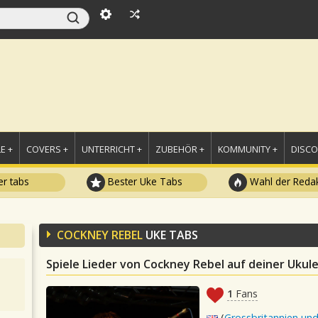
E +
COVERS +
UNTERRICHT +
ZUBEHÖR +
KOMMUNITY +
DISC
r tabs
Bester Uke Tabs
Wahl der Redak
COCKNEY REBEL
UKE TABS
Spiele Lieder von Cockney Rebel auf deiner Ukule
1
Fans
(
Grossbritannien und