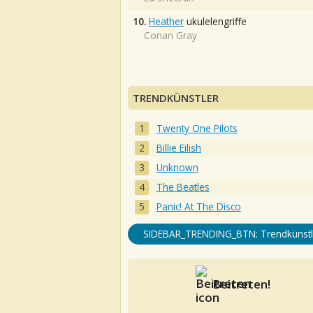
10.
Heather
ukulelengriffe
Conan Gray
TRENDKÜNSTLER
Twenty One Pilots
Billie Eilish
Unknown
The Beatles
Panic! At The Disco
SIDEBAR_TRENDING_BTN: Trendkünstl
Beitreten!