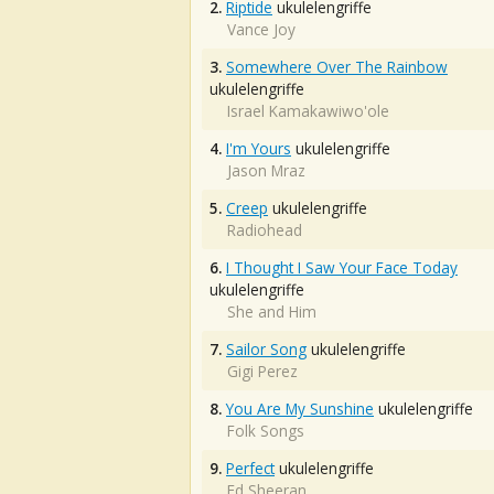
2.
Riptide
ukulelengriffe
Vance Joy
3.
Somewhere Over The Rainbow
ukulelengriffe
Israel Kamakawiwo'ole
4.
I'm Yours
ukulelengriffe
Jason Mraz
5.
Creep
ukulelengriffe
Radiohead
6.
I Thought I Saw Your Face Today
ukulelengriffe
She and Him
7.
Sailor Song
ukulelengriffe
Gigi Perez
8.
You Are My Sunshine
ukulelengriffe
Folk Songs
9.
Perfect
ukulelengriffe
Ed Sheeran