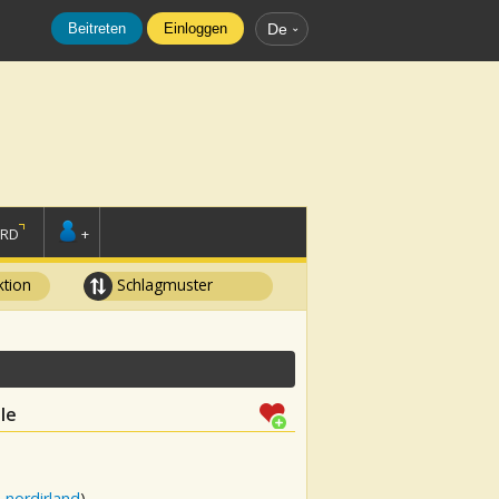
Beitreten
Einloggen
De
ORD
+
tion
Schlagmuster
le
 nordirland
)