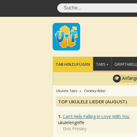
TAB HINZUFÜGEN
TABS +
GRIFFTABELL
Anfänge
Ukulele Tabs
Cockney Rebel
TOP UKULELE LIEDER (AUGUST)
1.
Can't Help Falling In Love With You
ukulelengriffe
Elvis Presley