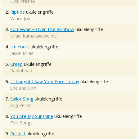
Elvis Presley
2.
Riptide
ukulelengriffe
Vance Joy
3.
Somewhere Over The Rainbow
ukulelengriffe
Israel Kamakawiwo'ole
4.
I'm Yours
ukulelengriffe
Jason Mraz
5.
Creep
ukulelengriffe
Radiohead
6.
I Thought I Saw Your Face Today
ukulelengriffe
She and Him
7.
Sailor Song
ukulelengriffe
Gigi Perez
8.
You Are My Sunshine
ukulelengriffe
Folk Songs
9.
Perfect
ukulelengriffe