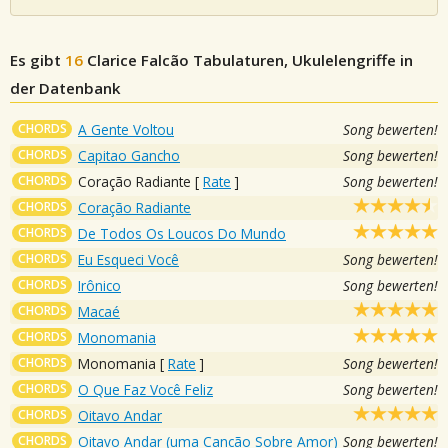
Es gibt
16
Clarice Falcão
Tabulaturen, Ukulelengriffe in
der Datenbank
CHORDS
A Gente Voltou
Song bewerten!
CHORDS
Capitao Gancho
Song bewerten!
CHORDS
Coração Radiante
[
Rate
]
Song bewerten!
CHORDS
Coração Radiante
CHORDS
De Todos Os Loucos Do Mundo
CHORDS
Eu Esqueci Você
Song bewerten!
CHORDS
Irônico
Song bewerten!
CHORDS
Macaé
CHORDS
Monomania
CHORDS
Monomania
[
Rate
]
Song bewerten!
CHORDS
O Que Faz Você Feliz
Song bewerten!
CHORDS
Oitavo Andar
CHORDS
Oitavo Andar (uma Cancão Sobre Amor)
Song bewerten!