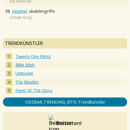
Ed Sheeran
10.
Heather
ukulelengriffe
Conan Gray
TRENDKÜNSTLER
Twenty One Pilots
Billie Eilish
Unknown
The Beatles
Panic! At The Disco
SIDEBAR_TRENDING_BTN: Trendkünstler
Beitreten!