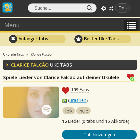
De
Menu
Anfänger tabs
Bester Uke Tabs
Ukulele Tabs
Clarice Falcão
CLARICE FALCÃO
UKE TABS
Spiele Lieder von Clarice Falcão auf deiner Ukulele
109
Fans
(
Brasilien
)
folk
indie
16
Lieder (0 tabs und 16 Akkorde)
Tab hinzufügen