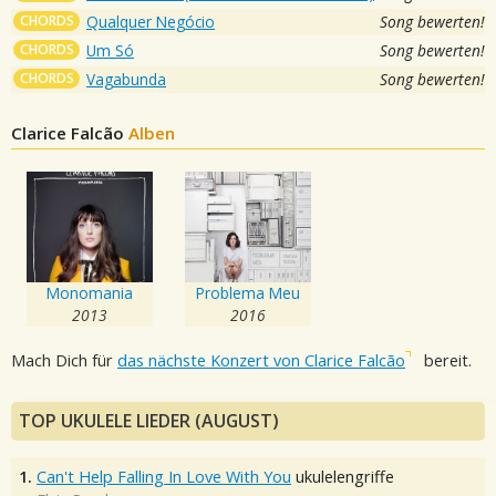
CHORDS
Qualquer Negócio
Song bewerten!
CHORDS
Um Só
Song bewerten!
CHORDS
Vagabunda
Song bewerten!
Clarice Falcão
Alben
Monomania
Problema Meu
2013
2016
Mach Dich für
das nächste Konzert von Clarice Falcão
bereit.
TOP UKULELE LIEDER (AUGUST)
1.
Can't Help Falling In Love With You
ukulelengriffe