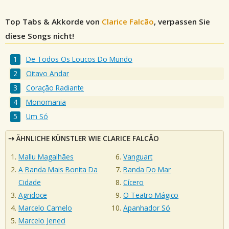
Top Tabs & Akkorde von
Clarice Falcão
, verpassen Sie
diese Songs nicht!
De Todos Os Loucos Do Mundo
Oitavo Andar
Coração Radiante
Monomania
Um Só
ÄHNLICHE KÜNSTLER WIE CLARICE FALCÃO
Mallu Magalhães
Vanguart
A Banda Mais Bonita Da
Banda Do Mar
Cidade
Cícero
Agridoce
O Teatro Mágico
Marcelo Camelo
Apanhador Só
Marcelo Jeneci