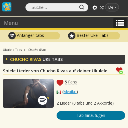
De
Menu
Anfänger tabs
Bester Uke Tabs
Ukulele Tabs
Chucho Rivas
CHUCHO RIVAS
UKE TABS
Spiele Lieder von Chucho Rivas auf deiner Ukulele
5
Fans
(
Mexiko
)
2
Lieder (0 tabs und 2 Akkorde)
Tab hinzufügen