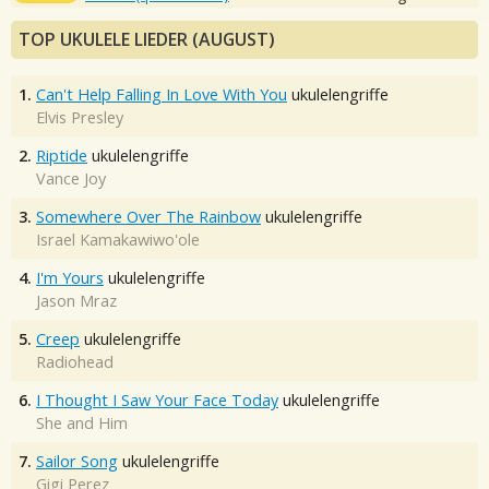
TOP UKULELE LIEDER (AUGUST)
1.
Can't Help Falling In Love With You
ukulelengriffe
Elvis Presley
2.
Riptide
ukulelengriffe
Vance Joy
3.
Somewhere Over The Rainbow
ukulelengriffe
Israel Kamakawiwo'ole
4.
I'm Yours
ukulelengriffe
Jason Mraz
5.
Creep
ukulelengriffe
Radiohead
6.
I Thought I Saw Your Face Today
ukulelengriffe
She and Him
7.
Sailor Song
ukulelengriffe
Gigi Perez