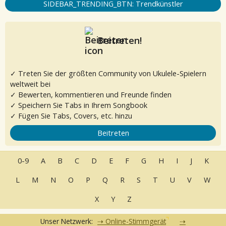
SIDEBAR_TRENDING_BTN: Trendkünstler
Beitreten!
✓ Treten Sie der größten Community von Ukulele-Spielern
weltweit bei
✓ Bewerten, kommentieren und Freunde finden
✓ Speichern Sie Tabs in Ihrem Songbook
✓ Fügen Sie Tabs, Covers, etc. hinzu
Beitreten
0-9
A
B
C
D
E
F
G
H
I
J
K
L
M
N
O
P
Q
R
S
T
U
V
W
X
Y
Z
Unser Netzwerk:
Online-Stimmgerät