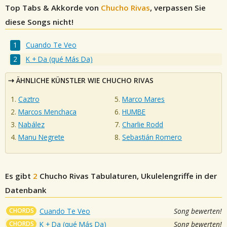
Top Tabs & Akkorde von
Chucho Rivas
, verpassen Sie
diese Songs nicht!
Cuando Te Veo
K + Da (qué Más Da)
ÄHNLICHE KÜNSTLER WIE CHUCHO RIVAS
Caztro
Marco Mares
Marcos Menchaca
HUMBE
Nabález
Charlie Rodd
Manu Negrete
Sebastián Romero
Es gibt
2
Chucho Rivas
Tabulaturen, Ukulelengriffe in der
Datenbank
CHORDS
Cuando Te Veo
Song bewerten!
CHORDS
K + Da (qué Más Da)
Song bewerten!