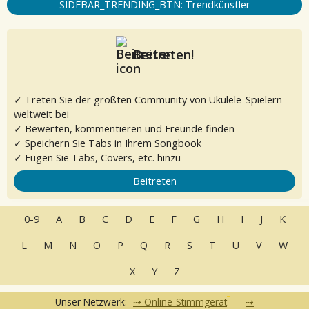
SIDEBAR_TRENDING_BTN: Trendkünstler
Beitreten!
✓ Treten Sie der größten Community von Ukulele-Spielern
weltweit bei
✓ Bewerten, kommentieren und Freunde finden
✓ Speichern Sie Tabs in Ihrem Songbook
✓ Fügen Sie Tabs, Covers, etc. hinzu
Beitreten
0-9
A
B
C
D
E
F
G
H
I
J
K
L
M
N
O
P
Q
R
S
T
U
V
W
X
Y
Z
Unser Netzwerk:
Online-Stimmgerät