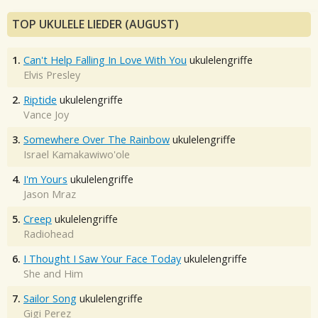
TOP UKULELE LIEDER (AUGUST)
1.
Can't Help Falling In Love With You
ukulelengriffe
Elvis Presley
2.
Riptide
ukulelengriffe
Vance Joy
3.
Somewhere Over The Rainbow
ukulelengriffe
Israel Kamakawiwo'ole
4.
I'm Yours
ukulelengriffe
Jason Mraz
5.
Creep
ukulelengriffe
Radiohead
6.
I Thought I Saw Your Face Today
ukulelengriffe
She and Him
7.
Sailor Song
ukulelengriffe
Gigi Perez