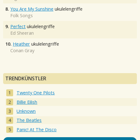
8.
You Are My Sunshine
ukulelengriffe
Folk Songs
9.
Perfect
ukulelengriffe
Ed Sheeran
10.
Heather
ukulelengriffe
Conan Gray
TRENDKÜNSTLER
Twenty One Pilots
Billie Eilish
Unknown
The Beatles
Panic! At The Disco