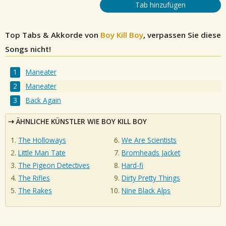
Tab hinzufügen
Top Tabs & Akkorde von
Boy Kill Boy
, verpassen Sie diese
Songs nicht!
Maneater
Maneater
Back Again
ÄHNLICHE KÜNSTLER WIE BOY KILL BOY
The Holloways
We Are Scientists
Little Man Tate
Bromheads Jacket
The Pigeon Detectives
Hard-fi
The Rifles
Dirty Pretty Things
The Rakes
Nine Black Alps