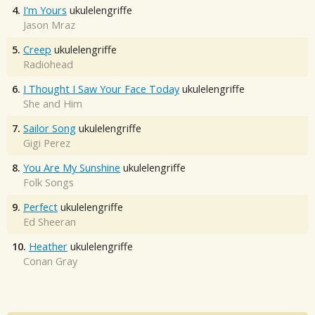
4.
I'm Yours
ukulelengriffe
Jason Mraz
5.
Creep
ukulelengriffe
Radiohead
6.
I Thought I Saw Your Face Today
ukulelengriffe
She and Him
7.
Sailor Song
ukulelengriffe
Gigi Perez
8.
You Are My Sunshine
ukulelengriffe
Folk Songs
9.
Perfect
ukulelengriffe
Ed Sheeran
10.
Heather
ukulelengriffe
Conan Gray