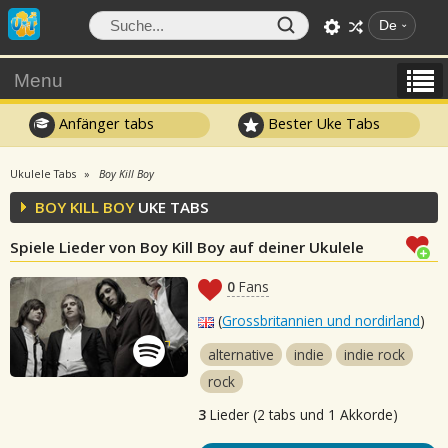
De
Menu
Anfänger tabs
Bester Uke Tabs
Ukulele Tabs
Boy Kill Boy
BOY KILL BOY
UKE TABS
Spiele Lieder von Boy Kill Boy auf deiner Ukulele
0
Fans
(
Grossbritannien und nordirland
)
alternative
indie
indie rock
rock
3
Lieder (2 tabs und 1 Akkorde)