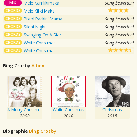
MIX
Mele Kamlikimaka
Song bewerten!
CHORDS
Mele Kiliki Maka
CHORDS
Pistol Packin' Mama
Song bewerten!
CHORDS
Silent Night
Song bewerten!
CHORDS
Swinging On A Star
Song bewerten!
CHORDS
White Christmas
Song bewerten!
CHORDS
White Christmas
Bing Crosby
Alben
A Merry Christmas With Bing Crosby & The Andrews Sisters
White Christmas
Christmas
2000
2010
2015
Biographie
Bing Crosby