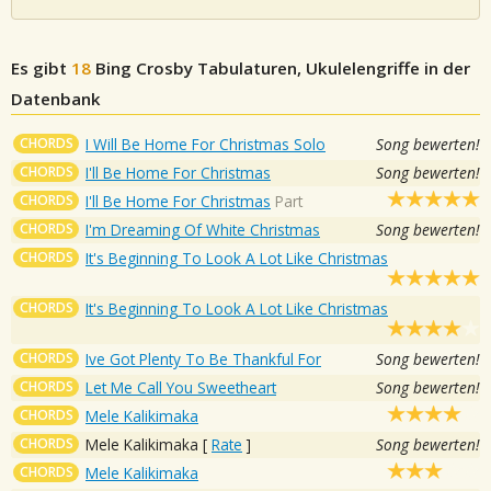
Es gibt
18
Bing Crosby
Tabulaturen, Ukulelengriffe in der
Datenbank
CHORDS
I Will Be Home For Christmas Solo
Song bewerten!
CHORDS
I'll Be Home For Christmas
Song bewerten!
CHORDS
I'll Be Home For Christmas
Part
CHORDS
I'm Dreaming Of White Christmas
Song bewerten!
CHORDS
It's Beginning To Look A Lot Like Christmas
CHORDS
It's Beginning To Look A Lot Like Christmas
CHORDS
Ive Got Plenty To Be Thankful For
Song bewerten!
CHORDS
Let Me Call You Sweetheart
Song bewerten!
CHORDS
Mele Kalikimaka
CHORDS
Mele Kalikimaka
[
Rate
]
Song bewerten!
CHORDS
Mele Kalikimaka