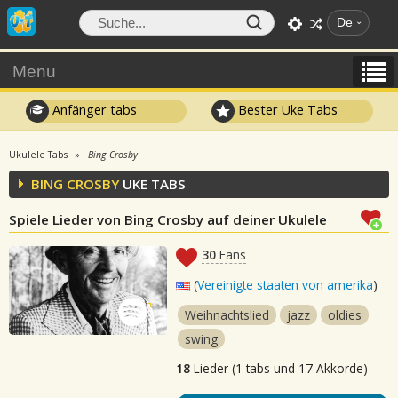
De
Menu
Anfänger tabs
Bester Uke Tabs
Ukulele Tabs
Bing Crosby
BING CROSBY
UKE TABS
Spiele Lieder von Bing Crosby auf deiner Ukulele
30
Fans
(
Vereinigte staaten von amerika
)
Weihnachtslied
jazz
oldies
swing
18
Lieder (1 tabs und 17 Akkorde)