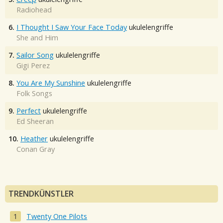
Radiohead
6.
I Thought I Saw Your Face Today
ukulelengriffe
She and Him
7.
Sailor Song
ukulelengriffe
Gigi Perez
8.
You Are My Sunshine
ukulelengriffe
Folk Songs
9.
Perfect
ukulelengriffe
Ed Sheeran
10.
Heather
ukulelengriffe
Conan Gray
TRENDKÜNSTLER
Twenty One Pilots