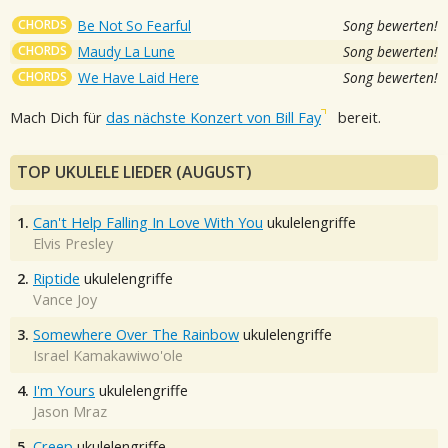
CHORDS
Be Not So Fearful
Song bewerten!
CHORDS
Maudy La Lune
Song bewerten!
CHORDS
We Have Laid Here
Song bewerten!
Mach Dich für
das nächste Konzert von Bill Fay
bereit.
TOP UKULELE LIEDER (AUGUST)
1.
Can't Help Falling In Love With You
ukulelengriffe
Elvis Presley
2.
Riptide
ukulelengriffe
Vance Joy
3.
Somewhere Over The Rainbow
ukulelengriffe
Israel Kamakawiwo'ole
4.
I'm Yours
ukulelengriffe
Jason Mraz
5.
Creep
ukulelengriffe