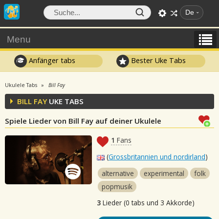
De
Menu
Anfänger tabs
Bester Uke Tabs
Ukulele Tabs
Bill Fay
BILL FAY
UKE TABS
Spiele Lieder von Bill Fay auf deiner Ukulele
1
Fans
(
Grossbritannien und nordirland
)
alternative
experimental
folk
popmusik
3
Lieder (0 tabs und 3 Akkorde)