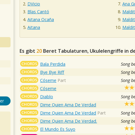
DVicio
Ana G
Blas Cantó
Maldi
Aitana Ocaña
Maldi
Aitana
Maldi
Es gibt
20
Beret
Tabulaturen, Ukulelengriffe in 
CHORDS
Bala Perdida
Song b
CHORDS
Bye Bye Riff
Song b
CHORDS
Cóseme
Part
Song b
CHORDS
Cóseme
CHORDS
Diablo
Song b
er
CHORDS
Dime Quien Ama De Verdad
CHORDS
Dime Quien Ama De Verdad
Part
Song b
CHORDS
Dime Quien Ama De Verdad.
Song b
CHORDS
El Mundo Es Suyo