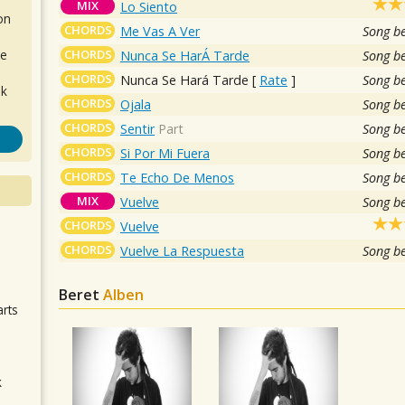
MIX
Lo Siento
on
CHORDS
Me Vas A Ver
Song b
CHORDS
de
Nunca Se HarÁ Tarde
Song b
CHORDS
Nunca Se Hará Tarde
[
Rate
]
Song b
ok
CHORDS
Ojala
Song b
CHORDS
Sentir
Part
Song b
CHORDS
Si Por Mi Fuera
Song b
CHORDS
Te Echo De Menos
Song b
MIX
Vuelve
Song b
CHORDS
Vuelve
.
CHORDS
Vuelve La Respuesta
Song b
Beret
Alben
arts
k
m