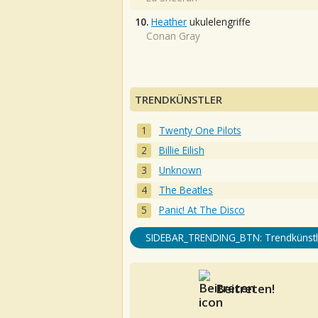
10.
Heather
ukulelengriffe
Conan Gray
TRENDKÜNSTLER
Twenty One Pilots
Billie Eilish
Unknown
The Beatles
Panic! At The Disco
SIDEBAR_TRENDING_BTN: Trendkünstl
Beitreten!