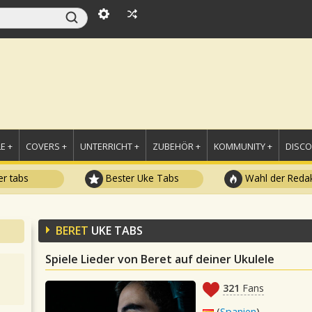
E +
COVERS +
UNTERRICHT +
ZUBEHÖR +
KOMMUNITY +
DISC
r tabs
Bester Uke Tabs
Wahl der Redak
BERET
UKE TABS
Spiele Lieder von Beret auf deiner Ukulele
321
Fans
(
Spanien
)