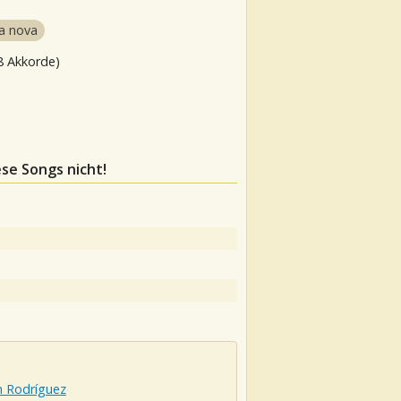
a nova
8 Akkorde)
ese Songs nicht!
m Rodríguez