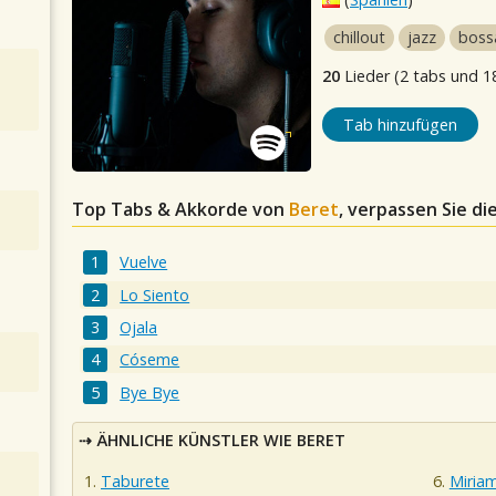
chillout
jazz
boss
20
Lieder (2 tabs und 1
Tab hinzufügen
Top Tabs & Akkorde von
Beret
, verpassen Sie di
Vuelve
Lo Siento
Ojala
Cóseme
Bye Bye
ÄHNLICHE KÜNSTLER WIE BERET
Taburete
Miria