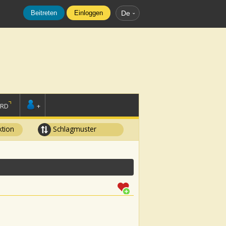
Beitreten
Einloggen
De
ORD
+
tion
Schlagmuster