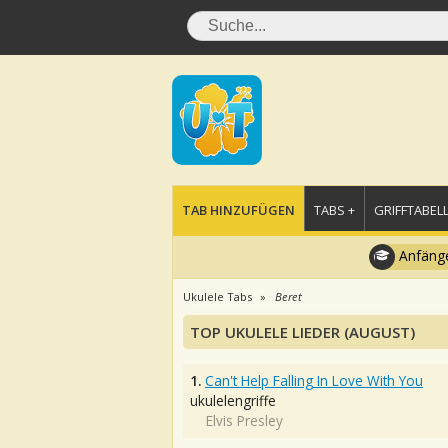
TAB HINZUFÜGEN
TABS +
GRIFFTABELL
Anfänge
Ukulele Tabs
Beret
TOP UKULELE LIEDER (AUGUST)
1.
Can't Help Falling In Love With You
ukulelengriffe
Elvis Presley