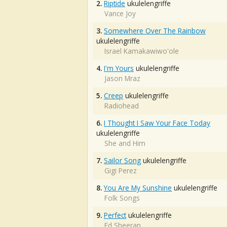
2.
Riptide
ukulelengriffe
Vance Joy
3.
Somewhere Over The Rainbow
ukulelengriffe
Israel Kamakawiwo'ole
4.
I'm Yours
ukulelengriffe
Jason Mraz
5.
Creep
ukulelengriffe
Radiohead
6.
I Thought I Saw Your Face Today
ukulelengriffe
She and Him
7.
Sailor Song
ukulelengriffe
Gigi Perez
8.
You Are My Sunshine
ukulelengriffe
Folk Songs
9.
Perfect
ukulelengriffe
Ed Sheeran