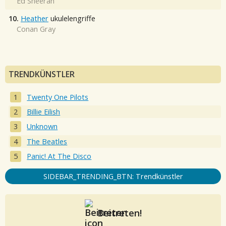
Ed Sheeran
10.
Heather
ukulelengriffe
Conan Gray
TRENDKÜNSTLER
Twenty One Pilots
Billie Eilish
Unknown
The Beatles
Panic! At The Disco
SIDEBAR_TRENDING_BTN: Trendkünstler
Beitreten!