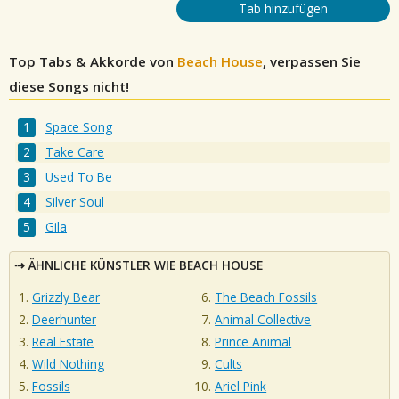
Tab hinzufügen
Top Tabs & Akkorde von
Beach House
, verpassen Sie
diese Songs nicht!
Space Song
Take Care
Used To Be
Silver Soul
Gila
ÄHNLICHE KÜNSTLER WIE BEACH HOUSE
Grizzly Bear
The Beach Fossils
Deerhunter
Animal Collective
Real Estate
Prince Animal
Wild Nothing
Cults
Fossils
Ariel Pink