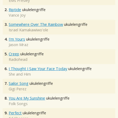
Elvis Presley
2.
Riptide
ukulelengriffe
Vance Joy
3.
Somewhere Over The Rainbow
ukulelengriffe
Israel Kamakawiwo'ole
4.
I'm Yours
ukulelengriffe
Jason Mraz
5.
Creep
ukulelengriffe
Radiohead
6.
I Thought I Saw Your Face Today
ukulelengriffe
She and Him
7.
Sailor Song
ukulelengriffe
Gigi Perez
8.
You Are My Sunshine
ukulelengriffe
Folk Songs
9.
Perfect
ukulelengriffe