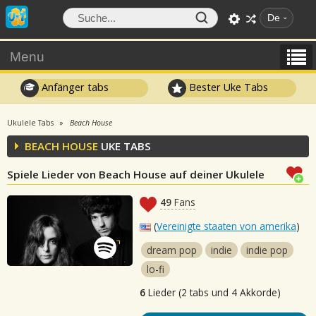
De
Menu
Anfänger tabs
Bester Uke Tabs
Ukulele Tabs
Beach House
BEACH HOUSE
UKE TABS
Spiele Lieder von Beach House auf deiner Ukulele
49
Fans
(
Vereinigte staaten von amerika
)
dream pop
indie
indie pop
lo-fi
6
Lieder (2 tabs und 4 Akkorde)