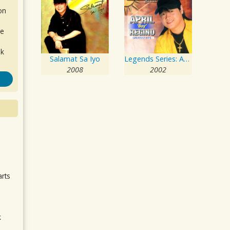
on
de
ok
Salamat Sa Iyo
Legends Series: April Boy Regino
2008
2002
.
arts
k
m