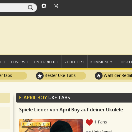
E +
COVERS +
UNTERRICHT +
ZUBEHÖR +
KOMMUNITY +
DISC
r tabs
Bester Uke Tabs
Wahl der Redak
APRIL BOY
UKE TABS
Spiele Lieder von April Boy auf deiner Ukulele
1
Fans
Unbekannt