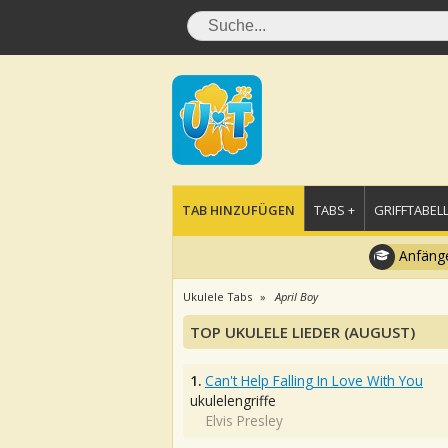
TAB HINZUFÜGEN
TABS +
GRIFFTABELL
Anfänge
Ukulele Tabs
April Boy
TOP UKULELE LIEDER (AUGUST)
1.
Can't Help Falling In Love With You
ukulelengriffe
Elvis Presley