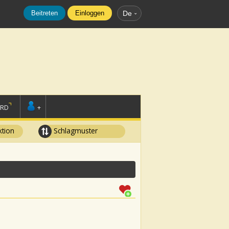
Beitreten
Einloggen
De
ORD
+
tion
Schlagmuster