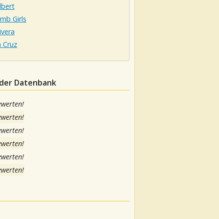
lbert
mb Girls
ivera
 Cruz
n der Datenbank
ewerten!
ewerten!
ewerten!
ewerten!
ewerten!
ewerten!