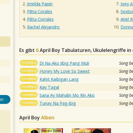
Imelda Papin
Joey A
Pilita Corales
Sexbo
Pilita Corrales
Ariel R
Rachel Alejandro
Donna
Es gibt
6
April Boy
Tabulaturen, Ukulelengriffe i
CHORDS
Di Na Ako Iibig Pang Muli
Song b
CHORDS
Honey My Love So Sweet
Song b
CHORDS
Kahit Kaibigan Lang
Song b
CHORDS
Kay Tagal
Song b
CHORDS
Sana Ay Mahalin Mo Rin Ako
Song b
er
CHORDS
Tunay Na Pag-ibig
Song b
April Boy
Alben