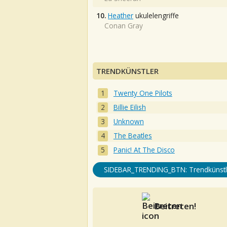
10.
Heather
ukulelengriffe
Conan Gray
TRENDKÜNSTLER
Twenty One Pilots
Billie Eilish
Unknown
The Beatles
Panic! At The Disco
SIDEBAR_TRENDING_BTN: Trendkünstl
Beitreten!