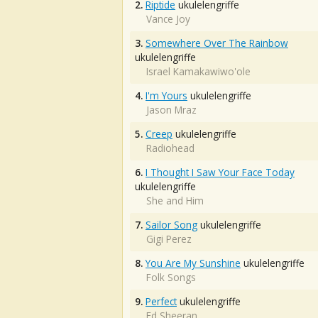
2.
Riptide
ukulelengriffe
Vance Joy
3.
Somewhere Over The Rainbow
ukulelengriffe
Israel Kamakawiwo'ole
4.
I'm Yours
ukulelengriffe
Jason Mraz
5.
Creep
ukulelengriffe
Radiohead
6.
I Thought I Saw Your Face Today
ukulelengriffe
She and Him
7.
Sailor Song
ukulelengriffe
Gigi Perez
8.
You Are My Sunshine
ukulelengriffe
Folk Songs
9.
Perfect
ukulelengriffe
Ed Sheeran