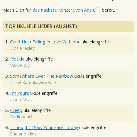
Mach Dich für
das nächste Konzert von Ana C.
bereit.
TOP UKULELE LIEDER (AUGUST)
1.
Can't Help Falling In Love With You
ukulelengriffe
Elvis Presley
2.
Riptide
ukulelengriffe
Vance Joy
3.
Somewhere Over The Rainbow
ukulelengriffe
Israel Kamakawiwo'ole
4.
I'm Yours
ukulelengriffe
Jason Mraz
5.
Creep
ukulelengriffe
Radiohead
6.
I Thought I Saw Your Face Today
ukulelengriffe
She and Him