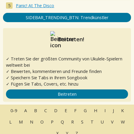
Panic! At The Disco
SIDEBAR_TRENDING_BTN: Trendkünstler
Beitreten!
✓ Treten Sie der größten Community von Ukulele-Spielern
weltweit bei
✓ Bewerten, kommentieren und Freunde finden
✓ Speichern Sie Tabs in Ihrem Songbook
✓ Fügen Sie Tabs, Covers, etc. hinzu
Beitreten
0-9
A
B
C
D
E
F
G
H
I
J
K
L
M
N
O
P
Q
R
S
T
U
V
W
X
Y
Z