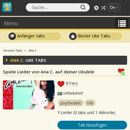
De
Menu
Anfänger tabs
Bester Uke Tabs
Ukulele Tabs
Ana C.
ANA C.
UKE TABS
Spiele Lieder von Ana C. auf deiner Ukulele
0
Fans
Unbekannt
psychedelic
rnb
1
Lieder (0 tabs und 1 Akkorde)
Tab hinzufügen