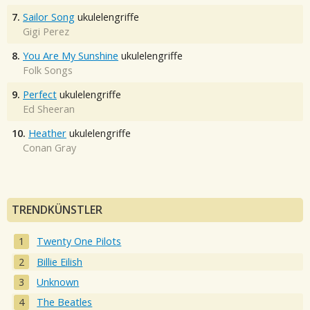
7.
Sailor Song
ukulelengriffe
Gigi Perez
8.
You Are My Sunshine
ukulelengriffe
Folk Songs
9.
Perfect
ukulelengriffe
Ed Sheeran
10.
Heather
ukulelengriffe
Conan Gray
TRENDKÜNSTLER
Twenty One Pilots
Billie Eilish
Unknown
The Beatles