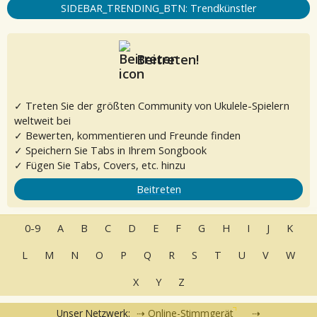
SIDEBAR_TRENDING_BTN: Trendkünstler
Beitreten!
✓ Treten Sie der größten Community von Ukulele-Spielern
weltweit bei
✓ Bewerten, kommentieren und Freunde finden
✓ Speichern Sie Tabs in Ihrem Songbook
✓ Fügen Sie Tabs, Covers, etc. hinzu
Beitreten
0-9
A
B
C
D
E
F
G
H
I
J
K
L
M
N
O
P
Q
R
S
T
U
V
W
X
Y
Z
Unser Netzwerk:
Online-Stimmgerät