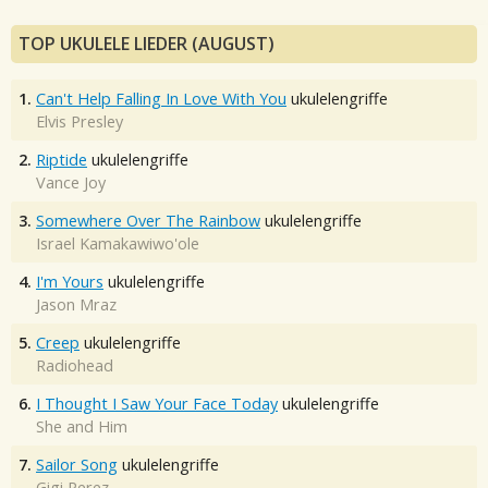
TOP UKULELE LIEDER (AUGUST)
1.
Can't Help Falling In Love With You
ukulelengriffe
Elvis Presley
2.
Riptide
ukulelengriffe
Vance Joy
3.
Somewhere Over The Rainbow
ukulelengriffe
Israel Kamakawiwo'ole
4.
I'm Yours
ukulelengriffe
Jason Mraz
5.
Creep
ukulelengriffe
Radiohead
6.
I Thought I Saw Your Face Today
ukulelengriffe
She and Him
7.
Sailor Song
ukulelengriffe
Gigi Perez