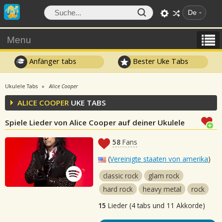
De
Menu
Anfänger tabs
Bester Uke Tabs
Ukulele Tabs
Alice Cooper
ALICE COOPER
UKE TABS
Spiele Lieder von Alice Cooper auf deiner Ukulele
58
Fans
(
Vereinigte staaten von amerika
)
classic rock
glam rock
hard rock
heavy metal
rock
15
Lieder (4 tabs und 11 Akkorde)