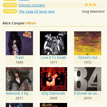
CHORDS
Schools Out Intro
CHORDS
The Saga Of Jesse Jane
Song bewerten!
Alice Cooper
Alben
Trash
Love It To Death
School's Out
1989
1971
1972
Welcome 2 My Nightmare
Dirty Diamonds
El Burdel de las Sirenas
2011
2005
2010