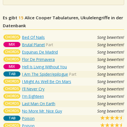
Es gibt
15
Alice Cooper
Tabulaturen, Ukulelengriffe in der
Datenbank
CHORDS
Bed Of Nails
Song bewerten!
MIX
Brutal Planet
Part
Song bewerten!
CHORDS
Esquinas De Madrid
Song bewerten!
CHORDS
Flor De Primavera
Song bewerten!
MIX
Hell Is Living Without You
Song bewerten!
TAB
I Am The Spider/epilogue
Part
Song bewerten!
CHORDS
I Might As Well Be On Mars
Song bewerten!
CHORDS
I'll Never Cry
Song bewerten!
CHORDS
I'm Eighteen
Song bewerten!
CHORDS
Last Man On Earth
Song bewerten!
CHORDS
No More Mr. Nice Guy
Song bewerten!
TAB
Poison
CHORDS
Poison