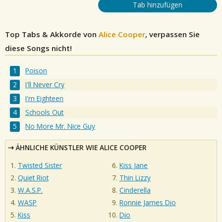
Tab hinzufügen
Top Tabs & Akkorde von
Alice Cooper
, verpassen Sie
diese Songs nicht!
Poison
I'll Never Cry
I'm Eighteen
Schools Out
No More Mr. Nice Guy
ÄHNLICHE KÜNSTLER WIE ALICE COOPER
Twisted Sister
Kiss Jane
Quiet Riot
Thin Lizzy
W.A.S.P.
Cinderella
WASP
Ronnie James Dio
Kiss
Dio