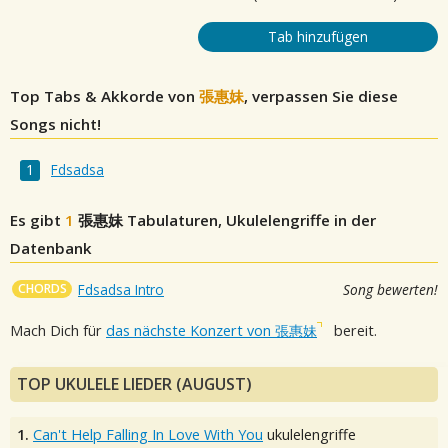
Tab hinzufügen
Top Tabs & Akkorde von
張惠妹
, verpassen Sie diese
Songs nicht!
Fdsadsa
Es gibt
1
張惠妹
Tabulaturen, Ukulelengriffe in der
Datenbank
CHORDS
Fdsadsa Intro
Song bewerten!
Mach Dich für
das nächste Konzert von 張惠妹
bereit.
TOP UKULELE LIEDER (AUGUST)
1.
Can't Help Falling In Love With You
ukulelengriffe