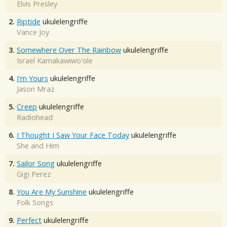
Elvis Presley
2.
Riptide
ukulelengriffe
Vance Joy
3.
Somewhere Over The Rainbow
ukulelengriffe
Israel Kamakawiwo'ole
4.
I'm Yours
ukulelengriffe
Jason Mraz
5.
Creep
ukulelengriffe
Radiohead
6.
I Thought I Saw Your Face Today
ukulelengriffe
She and Him
7.
Sailor Song
ukulelengriffe
Gigi Perez
8.
You Are My Sunshine
ukulelengriffe
Folk Songs
9.
Perfect
ukulelengriffe