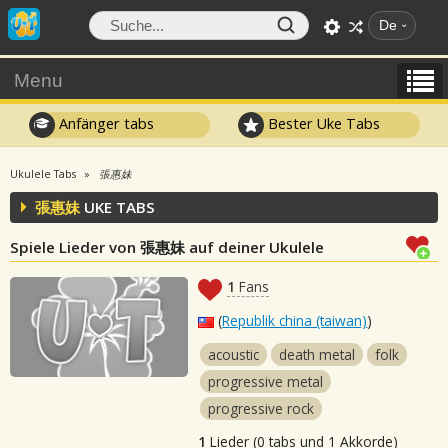
De
Menu
Anfänger tabs
Bester Uke Tabs
Ukulele Tabs
張惠妹
張惠妹
UKE TABS
Spiele Lieder von 張惠妹 auf deiner Ukulele
1
Fans
(
Republik china (taiwan)
)
acoustic
death metal
folk
progressive metal
progressive rock
1
Lieder (0 tabs und 1 Akkorde)