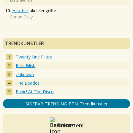
Ed Sheeran
10.
Heather
ukulelengriffe
Conan Gray
TRENDKÜNSTLER
Twenty One Pilots
Billie Eilish
Unknown
The Beatles
Panic! At The Disco
SIDEBAR_TRENDING_BTN: Trendkünstler
Beitreten!