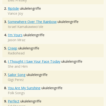
Elvis Presley
2.
Riptide
ukulelengriffe
Vance Joy
3.
Somewhere Over The Rainbow
ukulelengriffe
Israel Kamakawiwo'ole
4.
I'm Yours
ukulelengriffe
Jason Mraz
5.
Creep
ukulelengriffe
Radiohead
6.
I Thought I Saw Your Face Today
ukulelengriffe
She and Him
7.
Sailor Song
ukulelengriffe
Gigi Perez
8.
You Are My Sunshine
ukulelengriffe
Folk Songs
9.
Perfect
ukulelengriffe