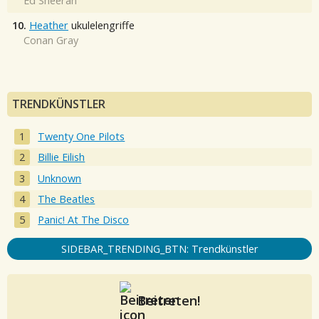
Ed Sheeran
10.
Heather
ukulelengriffe
Conan Gray
TRENDKÜNSTLER
Twenty One Pilots
Billie Eilish
Unknown
The Beatles
Panic! At The Disco
SIDEBAR_TRENDING_BTN: Trendkünstler
Beitreten!