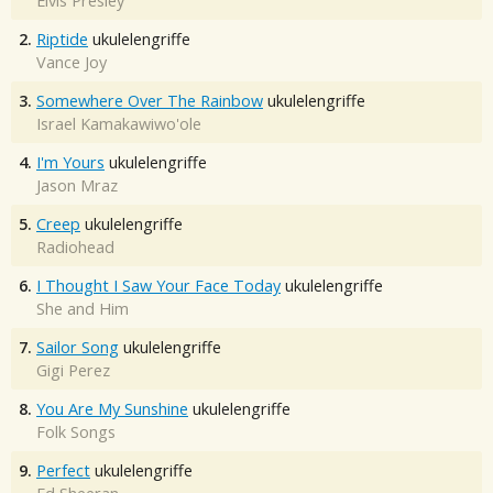
Elvis Presley
2.
Riptide
ukulelengriffe
Vance Joy
3.
Somewhere Over The Rainbow
ukulelengriffe
Israel Kamakawiwo'ole
4.
I'm Yours
ukulelengriffe
Jason Mraz
5.
Creep
ukulelengriffe
Radiohead
6.
I Thought I Saw Your Face Today
ukulelengriffe
She and Him
7.
Sailor Song
ukulelengriffe
Gigi Perez
8.
You Are My Sunshine
ukulelengriffe
Folk Songs
9.
Perfect
ukulelengriffe