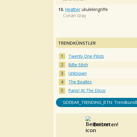
10.
Heather
ukulelengriffe
Conan Gray
TRENDKÜNSTLER
Twenty One Pilots
Billie Eilish
Unknown
The Beatles
Panic! At The Disco
SIDEBAR_TRENDING_BTN: Trendkünstl
Beitreten!