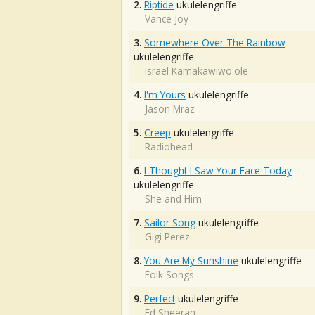
2.
Riptide
ukulelengriffe
Vance Joy
3.
Somewhere Over The Rainbow
ukulelengriffe
Israel Kamakawiwo'ole
4.
I'm Yours
ukulelengriffe
Jason Mraz
5.
Creep
ukulelengriffe
Radiohead
6.
I Thought I Saw Your Face Today
ukulelengriffe
She and Him
7.
Sailor Song
ukulelengriffe
Gigi Perez
8.
You Are My Sunshine
ukulelengriffe
Folk Songs
9.
Perfect
ukulelengriffe
Ed Sheeran