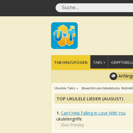
TAB HINZUFÜGEN
TABS +
GRIFFTABELL
Anfänge
Ukulele Tabs
Bewerten von tabulaturen, Notenbl
TOP UKULELE LIEDER (AUGUST)
1.
Can't Help Falling In Love With You
ukulelengriffe
Elvis Presley