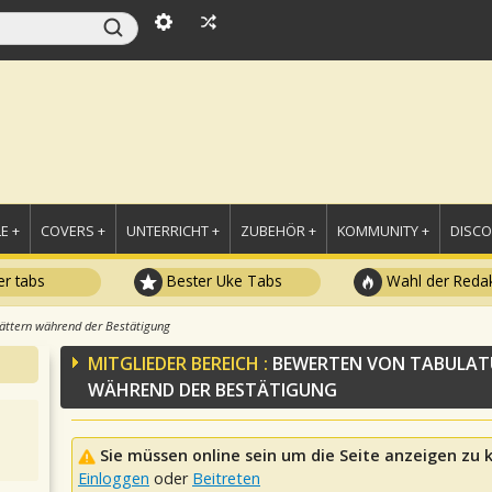
E +
COVERS +
UNTERRICHT +
ZUBEHÖR +
KOMMUNITY +
DISC
r tabs
Bester Uke Tabs
Wahl der Redak
ättern während der Bestätigung
MITGLIEDER BEREICH :
BEWERTEN VON TABULAT
WÄHREND DER BESTÄTIGUNG
Sie müssen online sein um die Seite anzeigen zu
Einloggen
oder
Beitreten