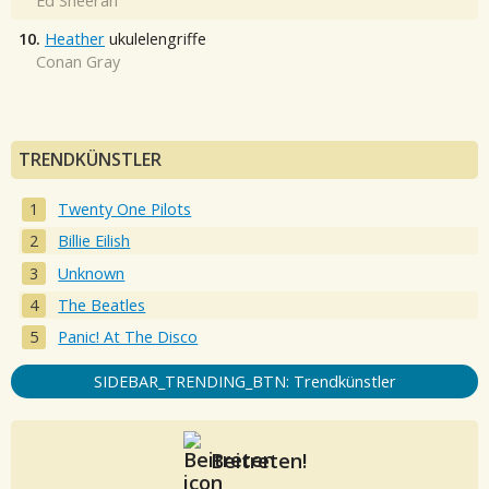
Ed Sheeran
10.
Heather
ukulelengriffe
Conan Gray
TRENDKÜNSTLER
Twenty One Pilots
Billie Eilish
Unknown
The Beatles
Panic! At The Disco
SIDEBAR_TRENDING_BTN: Trendkünstler
Beitreten!