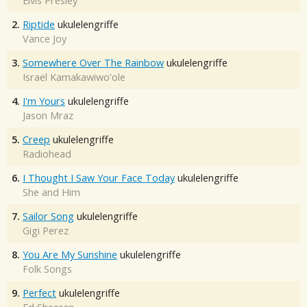
Elvis Presley
2.
Riptide
ukulelengriffe
Vance Joy
3.
Somewhere Over The Rainbow
ukulelengriffe
Israel Kamakawiwo'ole
4.
I'm Yours
ukulelengriffe
Jason Mraz
5.
Creep
ukulelengriffe
Radiohead
6.
I Thought I Saw Your Face Today
ukulelengriffe
She and Him
7.
Sailor Song
ukulelengriffe
Gigi Perez
8.
You Are My Sunshine
ukulelengriffe
Folk Songs
9.
Perfect
ukulelengriffe