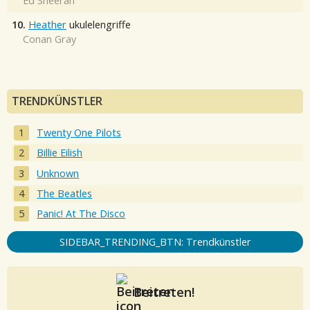
Ed Sheeran
10.
Heather
ukulelengriffe
Conan Gray
TRENDKÜNSTLER
Twenty One Pilots
Billie Eilish
Unknown
The Beatles
Panic! At The Disco
SIDEBAR_TRENDING_BTN: Trendkünstler
Beitreten!