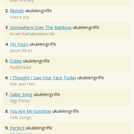
Elvis Presley
2.
Riptide
ukulelengriffe
Vance Joy
3.
Somewhere Over The Rainbow
ukulelengriffe
Israel Kamakawiwo'ole
4.
I'm Yours
ukulelengriffe
Jason Mraz
5.
Creep
ukulelengriffe
Radiohead
6.
I Thought I Saw Your Face Today
ukulelengriffe
She and Him
7.
Sailor Song
ukulelengriffe
Gigi Perez
8.
You Are My Sunshine
ukulelengriffe
Folk Songs
9.
Perfect
ukulelengriffe