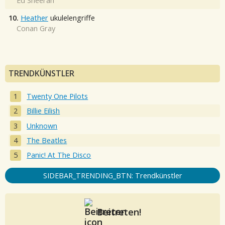
Ed Sheeran
10.
Heather
ukulelengriffe
Conan Gray
TRENDKÜNSTLER
Twenty One Pilots
Billie Eilish
Unknown
The Beatles
Panic! At The Disco
SIDEBAR_TRENDING_BTN: Trendkünstler
Beitreten!