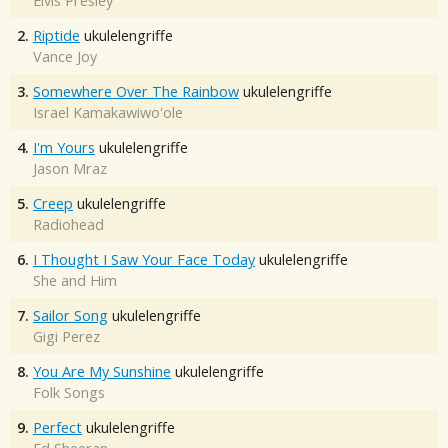
Elvis Presley
2.
Riptide
ukulelengriffe
Vance Joy
3.
Somewhere Over The Rainbow
ukulelengriffe
Israel Kamakawiwo'ole
4.
I'm Yours
ukulelengriffe
Jason Mraz
5.
Creep
ukulelengriffe
Radiohead
6.
I Thought I Saw Your Face Today
ukulelengriffe
She and Him
7.
Sailor Song
ukulelengriffe
Gigi Perez
8.
You Are My Sunshine
ukulelengriffe
Folk Songs
9.
Perfect
ukulelengriffe