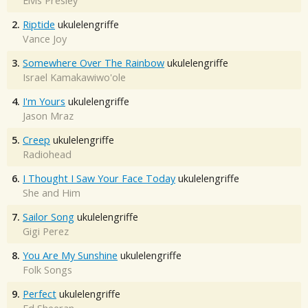
Elvis Presley
2.
Riptide
ukulelengriffe
Vance Joy
3.
Somewhere Over The Rainbow
ukulelengriffe
Israel Kamakawiwo'ole
4.
I'm Yours
ukulelengriffe
Jason Mraz
5.
Creep
ukulelengriffe
Radiohead
6.
I Thought I Saw Your Face Today
ukulelengriffe
She and Him
7.
Sailor Song
ukulelengriffe
Gigi Perez
8.
You Are My Sunshine
ukulelengriffe
Folk Songs
9.
Perfect
ukulelengriffe