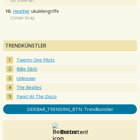
Ed Sheeran
10.
Heather
ukulelengriffe
Conan Gray
TRENDKÜNSTLER
Twenty One Pilots
Billie Eilish
Unknown
The Beatles
Panic! At The Disco
SIDEBAR_TRENDING_BTN: Trendkünstler
Beitreten!