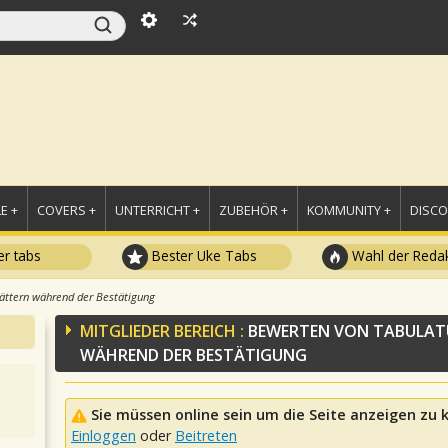
E +
COVERS +
UNTERRICHT +
ZUBEHÖR +
KOMMUNITY +
DISC
r tabs
Bester Uke Tabs
Wahl der Redak
ättern während der Bestätigung
MITGLIEDER BEREICH :
BEWERTEN VON TABULAT
WÄHREND DER BESTÄTIGUNG
Sie müssen online sein um die Seite anzeigen zu
Einloggen
oder
Beitreten