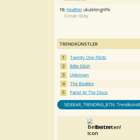
10.
Heather
ukulelengriffe
Conan Gray
TRENDKÜNSTLER
Twenty One Pilots
Billie Eilish
Unknown
The Beatles
Panic! At The Disco
SIDEBAR_TRENDING_BTN: Trendkünstl
Beitreten!