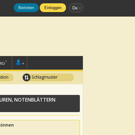
Beitreten
Einloggen
De
ORD
+
tion
Schlagmuster
UREN, NOTENBLÄTTERN
 können