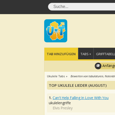
TAB HINZUFÜGEN
TABS +
GRIFFTABELL
Anfänge
Ukulele Tabs
Bewerten von tabulaturen, Notenbl
TOP UKULELE LIEDER (AUGUST)
1.
Can't Help Falling In Love With You
ukulelengriffe
Elvis Presley