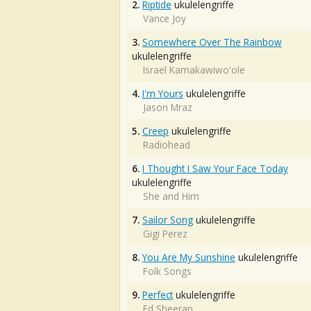
2.
Riptide
ukulelengriffe
Vance Joy
3.
Somewhere Over The Rainbow
ukulelengriffe
Israel Kamakawiwo'ole
4.
I'm Yours
ukulelengriffe
Jason Mraz
5.
Creep
ukulelengriffe
Radiohead
6.
I Thought I Saw Your Face Today
ukulelengriffe
She and Him
7.
Sailor Song
ukulelengriffe
Gigi Perez
8.
You Are My Sunshine
ukulelengriffe
Folk Songs
9.
Perfect
ukulelengriffe
Ed Sheeran