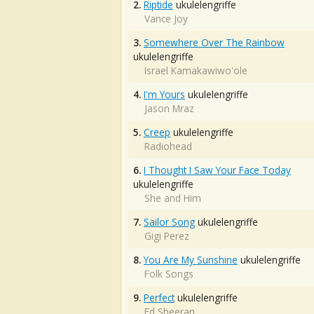
2.
Riptide
ukulelengriffe
Vance Joy
3.
Somewhere Over The Rainbow
ukulelengriffe
Israel Kamakawiwo'ole
4.
I'm Yours
ukulelengriffe
Jason Mraz
5.
Creep
ukulelengriffe
Radiohead
6.
I Thought I Saw Your Face Today
ukulelengriffe
She and Him
7.
Sailor Song
ukulelengriffe
Gigi Perez
8.
You Are My Sunshine
ukulelengriffe
Folk Songs
9.
Perfect
ukulelengriffe
Ed Sheeran