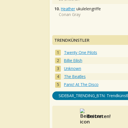
10.
Heather
ukulelengriffe
Conan Gray
TRENDKÜNSTLER
Twenty One Pilots
Billie Eilish
Unknown
The Beatles
Panic! At The Disco
SIDEBAR_TRENDING_BTN: Trendkünstl
Beitreten!