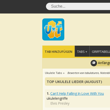
TAB HINZUFÜGEN
TABS +
GRIFFTABELL
Anfänge
Ukulele Tabs
Bewerten von tabulaturen, Notenbl
TOP UKULELE LIEDER (AUGUST)
1.
Can't Help Falling In Love With You
ukulelengriffe
Elvis Presley