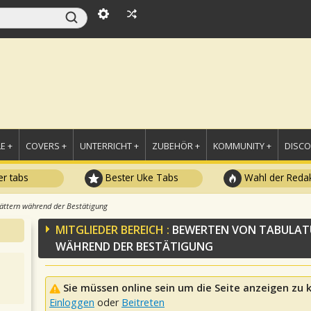
E +
COVERS +
UNTERRICHT +
ZUBEHÖR +
KOMMUNITY +
DISC
r tabs
Bester Uke Tabs
Wahl der Redak
ättern während der Bestätigung
MITGLIEDER BEREICH :
BEWERTEN VON TABULAT
WÄHREND DER BESTÄTIGUNG
Sie müssen online sein um die Seite anzeigen zu
Einloggen
oder
Beitreten