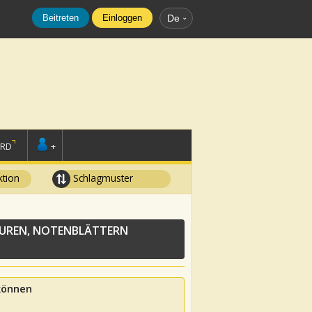
Beitreten
Einloggen
De
ORD
+
tion
Schlagmuster
UREN, NOTENBLÄTTERN
 können